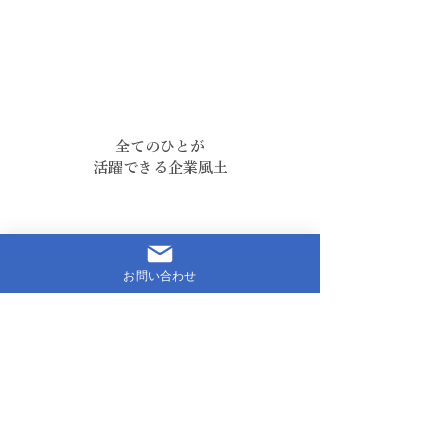
全てのひとが
活躍できる企業風土
お問い合わせ
ワクワク働き、
常に変化前進
していく