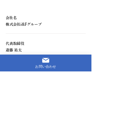
会社名
株式会社i&Fグループ
代表取締役
斎藤 祐太
お問い合わせ
所在地
〒003-0004 札幌市白石区東札幌4条1丁目3-25
Blaise 3F
設立
2018年10月10日
資本金